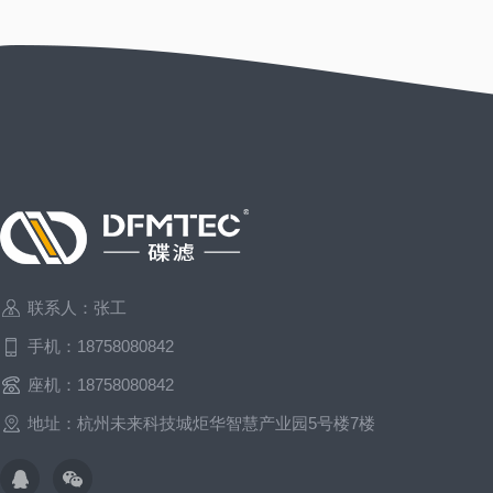
联系人：张工
手机：18758080842
座机：18758080842
地址：杭州未来科技城炬华智慧产业园5号楼7楼