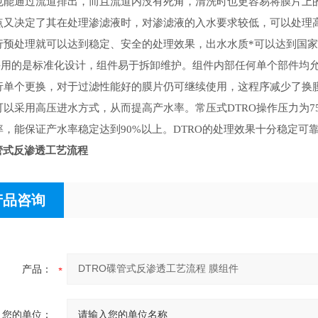
也能通过流道排出，而且流道内没有死角，清洗时也更容易将膜片上的
点又决定了其在处理渗滤液时，对渗滤液的入水要求较低，可以处理高
行预处理就可以达到稳定、安全的处理效果，出水水质*可以达到国
膜采用的是标准化设计，组件易于拆卸维护。组件内部任何单个部件均
行单个更换，对于过滤性能好的膜片仍可继续使用，这程序减少了换膜
以采用高压进水方式，从而提高产水率。常压式DTRO操作压力为75bar
率，能保证产水率稳定达到90%以上。DTRO的处理效果十分稳定
管式反渗透工艺流程
产品咨询
产品：
您的单位：