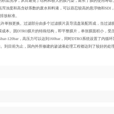
积垢洗净，从而避免了结构和较大的膜污染，延长了膜的使用寿命。
浑浊度和高含砂系数的废水和料液，可以容忍较高的悬浮物和SDI
家排放标准。
允许单独更换。过滤部分由多个过滤膜片及导流盘装配而成，当过滤
成本。因DTRO膜片的特殊结构，即平整膜片，单张膜面积小，受
-120bar，高压力可以达到160bar，同时DTRO系统设置了内循
可靠。到目前为止，国内外所修建的渗滤液处理工程都达到了较好的处