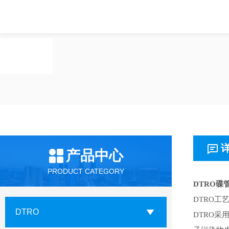
产品中心
PRODUCT CATEGORY
DTRO碟
DTRO
DTRO
DTRO采