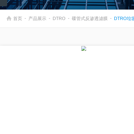
-
-
-
-
首页
产品展示
DTRO
碟管式反渗透滤膜
DTRO