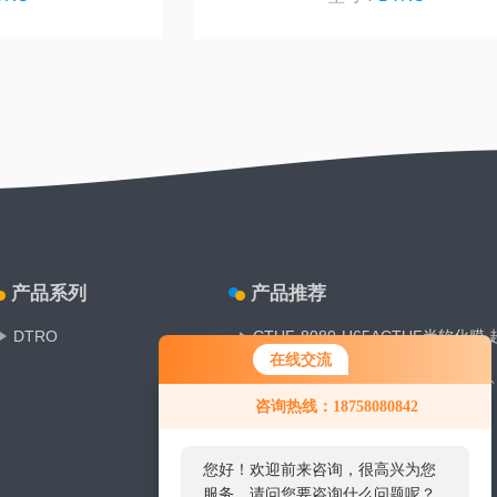
产品系列
产品推荐
DTRO
CTUF-8080-H65ACTUF半软化膜
在线交流
STRO-8042STRO管网式反渗透
您好！欢迎前来咨询，很高兴为您
咨询热线：18758080842
服务，请问您要咨询什么问题呢？
水质过滤TUF管式软化膜
DTRO膜片
您好，看您停留很久了，是否找到
DTRO膜垃圾渗滤液处理