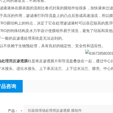
之间的通道宽，不易堵塞。
液液体在膜表面的流程比卷式封装的膜组件短很多，加快液体过滤
高压的作用，渗滤液打到导流盘上的凸点后形成高速湍流，所以膜
RO膜结构上的特点，决定了它在处理渗滤液时可以容忍较高的悬浮物
RO的特殊结构及水力学设计使膜组件易于清洗，避免了结垢和其他膜
于一般的反渗透处理系统是无法达到的。
不依赖于生物预处理，具有良好的稳定性、安全性和适应性。
场处理用反渗透膜
柱是将反渗透膜片和导流盘叠放在一起，通过中心
产水接头、进出水接头、上下承压法兰、上下过水法兰、膜壳、中心
产品咨询
产品：