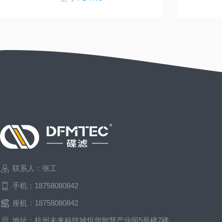
联系人：张工
手机：18758080842
座机：18758080842
地址：杭州未来科技城炬华智慧产业园5号楼7楼