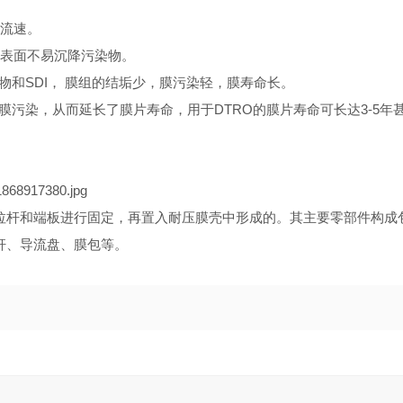
流速。
表面不易沉降污染物。
和SDI， 膜组的结垢少，膜污染轻，膜寿命长。
污染，从而延长了膜片寿命，用于DTRO的膜片寿命可长达3-5年
拉杆和端板进行固定，再置入耐压膜壳中形成的。其主要零部件构成包
杆、导流盘、膜包等。