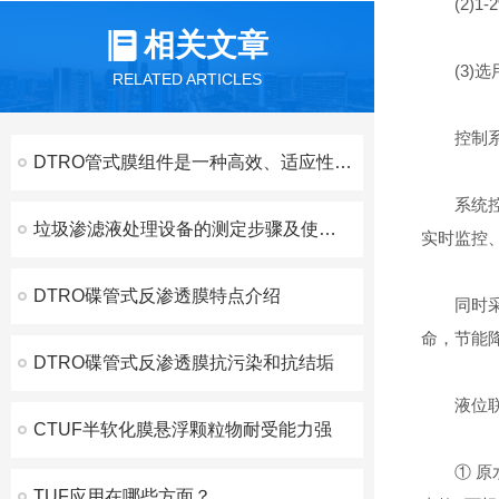
(2)1-
相关文章
(3)选
RELATED ARTICLES
控制系
DTRO管式膜组件是一种高效、适应性强、稳定性好的膜分离设备
系统控制
垃圾渗滤液处理设备的测定步骤及使用注意事项如下
实时监控、
DTRO碟管式反渗透膜特点介绍
同时采用
命，节能
DTRO碟管式反渗透膜抗污染和抗结垢
液位联锁
CTUF半软化膜悬浮颗粒物耐受能力强
① 原水
TUF应用在哪些方面？