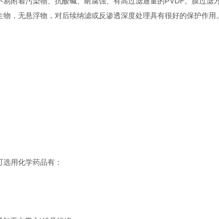
易附着污染物、抗酸碱、耐腐蚀、有高过滤通量的PVDF。膜过滤
生物，无悬浮物，对后续纳滤或反渗透深度处理具有很好的保护作用
可选用化学药品有：