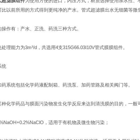
式超滤膜组件
为使用方便的进口，内压方式，材质选择使用亲水性、不
可比以前所用的方式得到更纯净的产水。管式超滤膜出水无细菌等微
作有：产水、正洗、药洗三种方式。
能力为3m³/d，共选用4支315G66.03I10V管式膜膜组件。
统
系统包括化学药液配制箱、药洗泵、加药管路及相关阀门等。
化学药品与膜面污染物发生化学反应来达到清洗膜的目的，一般
1%NaOH+0.2%NaClO，适用于有机物及微生物污染；