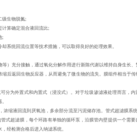
级生物脱氮;
计算确定混合液回流比;
;
冷却系统回流位置等技术措施，可以取得良好的处理效果。
物等）充分接触，通过氧化分解作用进行新陈代谢以维持自身生长、
浓缩后返回生物反应器，从而避免了微生物的流失。膜组件相当于传
式可分为外置式和内置式（浸没式）。对于垃圾渗滤液处理而言，内
器。
，浓缩液回流到厌氧池，多余部分流至污泥储存池。管式超滤膜系统
F的管式超滤膜，每个环路有单独的循环泵，沿膜管内壁提供一个需要
水，经检测合格后进入纳滤系统。