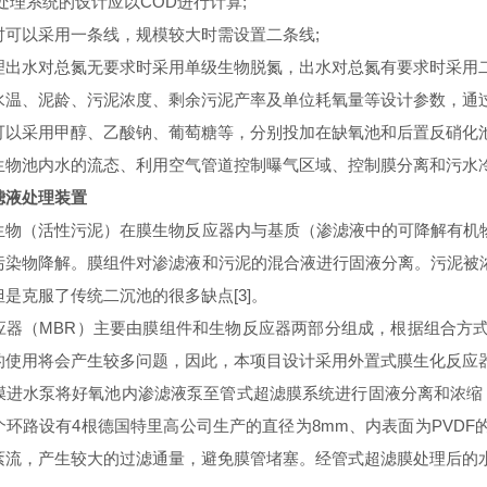
处理系统的设计应以COD进行计算;
时可以采用一条线，规模较大时需设置二条线;
理出水对总氮无要求时采用单级生物脱氮，出水对总氮有要求时采用二
水温、泥龄、污泥浓度、剩余污泥产率及单位耗氧量等设计参数，通过
可以采用甲醇、乙酸钠、葡萄糖等，分别投加在缺氧池和后置反硝化池
生物池内水的流态、利用空气管道控制曝气区域、控制膜分离和污水
滤液处理装置
生物（活性污泥）在膜生物反应器内与基质（渗滤液中的可降解有机
污染物降解。膜组件对渗滤液和污泥的混合液进行固液分离。污泥被
是克服了传统二沉池的很多缺点[3]。
应器（MBR）主要由膜组件和生物反应器两部分组成，根据组合方
的使用将会产生较多问题，因此，本项目设计采用外置式膜生化反应
膜进水泵将好氧池内渗滤液泵至管式超滤膜系统进行固液分离和浓缩
个环路设有4根德国特里高公司生产的直径为8mm、内表面为PVD
紊流，产生较大的过滤通量，避免膜管堵塞。经管式超滤膜处理后的