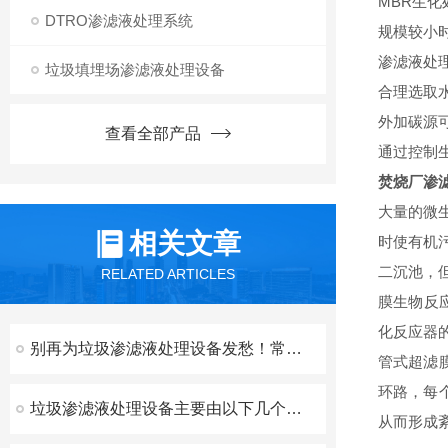
MBR生化
DTRO渗滤液处理系统
规模较小
渗滤液处
垃圾填埋场渗滤液处理设备
合理选取
外加碳源
查看全部产品
通过控制
焚烧厂渗
大量的微
相关文章
时使有机
二沉池，但
RELATED ARTICLES
膜生物反
化反应器
别再为垃圾渗滤液处理设备发愁！常见难题的破局思路全拆解
管式超滤
环路，每
垃圾渗滤液处理设备主要由以下几个核心系统组成
从而形成