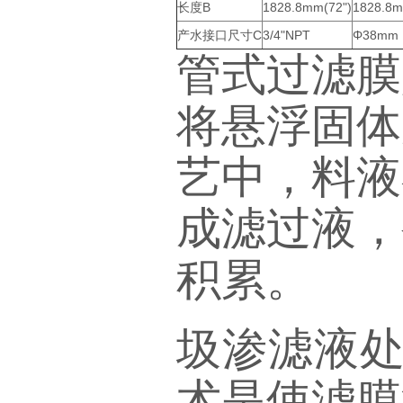
长度B
1828.8mm(72")
1828.8m
产水接口尺寸C
3/4"NPT
Φ38mm
管式过滤膜
将悬浮固体
艺中，料液
成滤过液，
积累。
圾渗滤液处
术是使滤膜