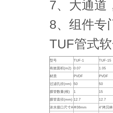
7、大通道
8、组件专
TUF管式
型号
TUF-1
TUF-15
有效面积(m2)
0.07
1.05
材质
PVDF
PVDF
过滤孔径(nm)
50
50
膜管数量(根)
1
15
膜管直径(mm)
12.7
12.7
浓水接口尺寸A
Φ38mm
4"拷贝林