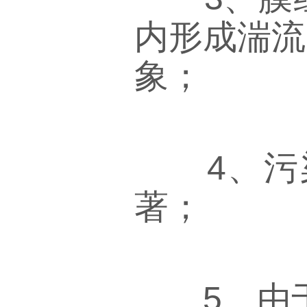
内形成湍流
象；
4、污染
著；
5、由于