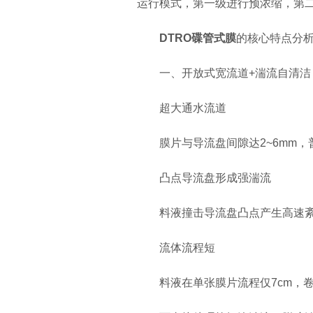
运行模式，第一级进行预浓缩，第二级
DTRO碟管式膜
的核心特点分
一、开放式宽流道+湍流自清洁
超大通水流道
膜片与导流盘间隙达2~6mm，普通
凸点导流盘形成强湍流
料液撞击导流盘凸点产生高速紊流
流体流程短
料液在单张膜片流程仅7cm，卷式