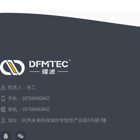
联系人：张工
手机：18758080842
座机：18758080842
地址：杭州未来科技城炬华智慧产业园5号楼7楼